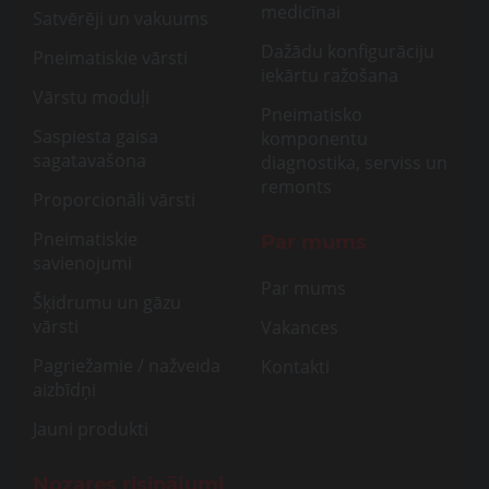
medicīnai
Satvērēji un vakuums
Dažādu konfigurāciju
Pneimatiskie vārsti
iekārtu ražošana
Vārstu moduļi
Pneimatisko
Saspiesta gaisa
komponentu
sagatavašona
diagnostika, serviss un
remonts
Proporcionāli vārsti
Pneimatiskie
Par mums
savienojumi
Par mums
Šķidrumu un gāzu
vārsti
Vakances
Pagriežamie / nažveida
Kontakti
aizbīdņi
Jauni produkti
Nozares risinājumi