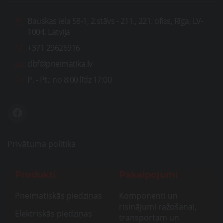
Bauskas iela 58-1, 2.stāvs - 211., 221. ofiss, Rīga, LV-
1004, Latvija
+371 29626916
dbf@pneimatika.lv
P. - Pt.:
no 8:00 līdz 17:00
Privātuma politika
Produkti
Pakalpojumi
Pneimatiskās piedziņas
Komponenti un
risinājumi ražošanai,
Elektriskās piedziņas
transportam un