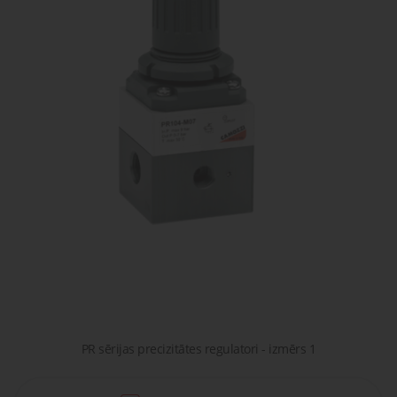
gaisa
Transpor
moduļi
detaļas vai
sagatavašona
risinājumus!
Uzdot
Proporcionāli
Pneimatiskie
jautājumu
vārsti
savienojumi
Šķidrumu
Pagriežamie
un gāzu
/ nažveida
vārsti
aizbīdņi
PR sērijas precizitātes regulatori - izmērs 1