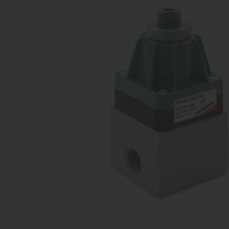
vārsti
Ko
Dažādu konfigurāciju iekārtu
raž
ražošana
Proporcionāli
Kom
vārsti
Dažādu konfigurāciju iekārtu
raž
ražošana
Pagriežamie /
nažveida
aizbīdņi