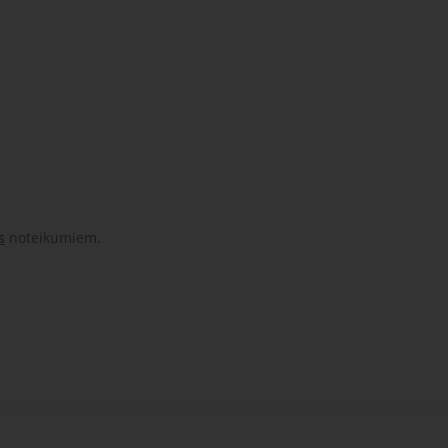
s
noteikumiem.