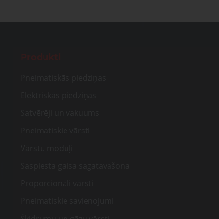
Produkti
Pneimatiskās piedziņas
Elektriskās piedziņas
Satvērēji un vakuums
Pneimatiskie vārsti
Vārstu moduļi
Saspiesta gaisa sagatavašona
Proporcionāli vārsti
Pneimatiskie savienojumi
Šķidrumu un gāzu vārsti