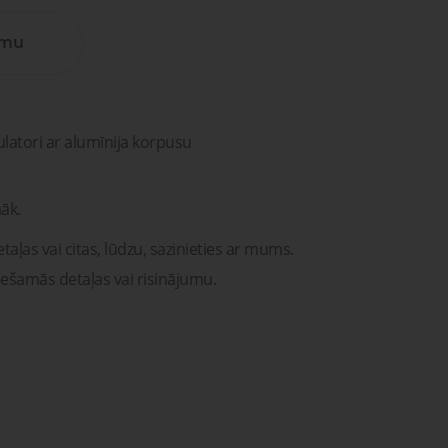
Lūdzu, sazinieties ar mums. Mēs
vašona
palīdzēsim jums atrast pareizās
detaļas vai risinājumus!
umu
Uzdot jautājumu
ntu
Transportam
emonts
mu un
Uzdot jautājumu
rsti
entu
remonts
ulatori ar alumīnija korpusu
āk.
taļas vai citas, lūdzu, sazinieties ar mums.
iešamās detaļas vai risinājumu.