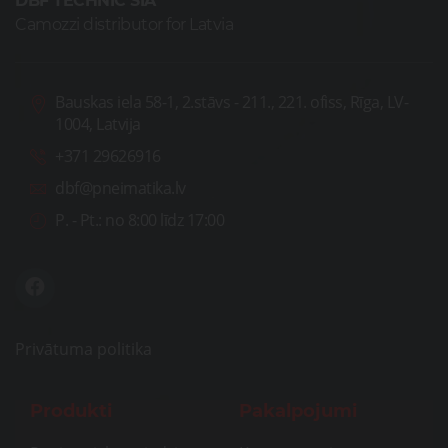
DBF TECHNIC SIA
Camozzi distributor for Latvia
Bauskas iela 58-1, 2.stāvs - 211., 221. ofiss, Rīga, LV-
1004, Latvija
+371 29626916
dbf@pneimatika.lv
P. - Pt.:
no 8:00 līdz 17:00
Privātuma politika
Produkti
Pakalpojumi