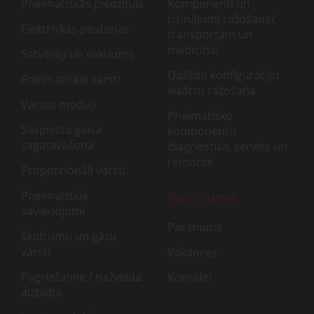
Pneimatiskās piedziņas
Komponenti un
risinājumi ražošanai,
Elektriskās piedziņas
transportam un
medicīnai
Satvērēji un vakuums
Dažādu konfigurāciju
Pneimatiskie vārsti
iekārtu ražošana
Vārstu moduļi
Pneimatisko
Saspiesta gaisa
komponentu
sagatavašona
diagnostika, serviss un
remonts
Proporcionāli vārsti
Pneimatiskie
Par mums
savienojumi
Par mums
Šķidrumu un gāzu
vārsti
Vakances
Pagriežamie / nažveida
Kontakti
aizbīdņi