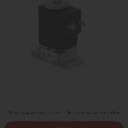
gaisa
Transpor
moduļi
detaļas vai
sagatavašona
risinājumus!
Uzdot
Proporcionāli
Pneimatiskie
jautājumu
vārsti
savienojumi
Šķidrumu
Pagriežamie
un gāzu
/ nažveida
vārsti
aizbīdņi
AP sērijas proporcionālie vārsti - 16mm, korpuss ar zemu atloku