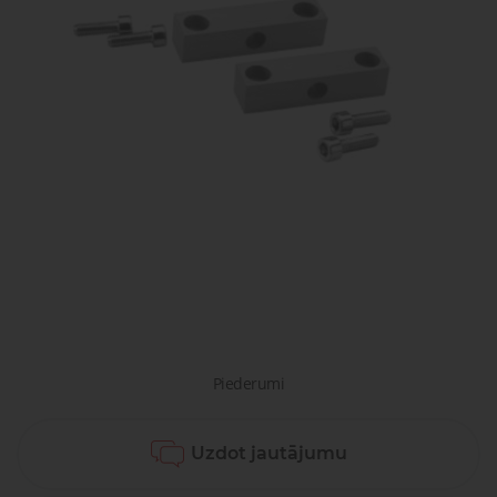
gaisa
Transpor
moduļi
detaļas vai
sagatavašona
risinājumus!
Uzdot
Proporcionāli
Pneimatiskie
jautājumu
vārsti
savienojumi
Šķidrumu
Pagriežamie
un gāzu
/ nažveida
vārsti
aizbīdņi
Piederumi
Uzdot jautājumu