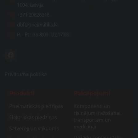
1004, Latvija
+371 29626916
dbf@pneimatika.lv
P. - Pt.:
no 8:00 līdz 17:00
Privātuma politika
Produkti
Pakalpojumi
Pneimatiskās piedziņas
Komponenti un
risinājumi ražošanai,
Elektriskās piedziņas
transportam un
medicīnai
Satvērēji un vakuums
Dažādu konfigurāciju