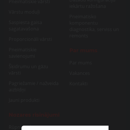
Pneimatiskie vārsti
iekārtu ražošana
Vārstu moduļi
Pneimatisko
Saspiesta gaisa
komponentu
sagatavašona
diagnostika, serviss un
remonts
Proporcionāli vārsti
Pneimatiskie
Par mums
savienojumi
Par mums
Šķidrumu un gāzu
vārsti
Vakances
Pagriežamie / nažveida
Kontakti
aizbīdņi
Jauni produkti
Nozares risinājumi
Rūpnieciskā