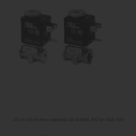
gaisa
Transpor
moduļi
detaļas vai
sagatavašona
risinājumus!
Uzdot
Proporcionāli
Pneimatiskie
jautājumu
vārsti
savienojumi
Šķidrumu
Pagriežamie
un gāzu
/ nažveida
vārsti
aizbīdņi
2/2 un 3/2-virzienu solenoīda vārsti Mod. A32 un Mod. A33