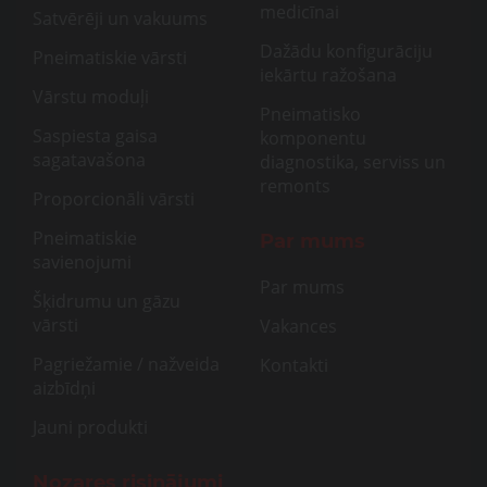
medicīnai
Satvērēji un vakuums
Dažādu konfigurāciju
Pneimatiskie vārsti
iekārtu ražošana
Vārstu moduļi
Pneimatisko
Saspiesta gaisa
komponentu
sagatavašona
diagnostika, serviss un
remonts
Proporcionāli vārsti
Pneimatiskie
Par mums
savienojumi
Par mums
Šķidrumu un gāzu
vārsti
Vakances
Pagriežamie / nažveida
Kontakti
aizbīdņi
Jauni produkti
Nozares risinājumi