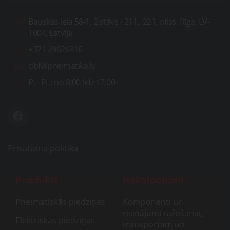
Bauskas iela 58-1, 2.stāvs - 211., 221. ofiss, Rīga, LV-
1004, Latvija
+371 29626916
dbf@pneimatika.lv
P. - Pt.:
no 8:00 līdz 17:00
Privātuma politika
Produkti
Pakalpojumi
Pneimatiskās piedziņas
Komponenti un
risinājumi ražošanai,
Elektriskās piedziņas
transportam un