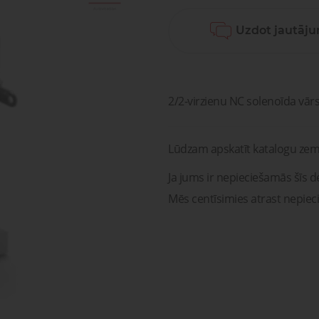
sagata
mponenti un risinājumi
Uzdot jautāj
ošanai, transportam un
Pneimatisko kompone
medicīnai
diagnostika, serviss un r
Pneimatiskie
Šķidru
ponenti un risinājumi
savienojumi
gāzu vā
ošanai, transportam un
Pneimatisko kompon
medicīnai
diagnostika, serviss un 
2/2-virzienu NC solenoīda vār
Lūdzam apskatīt katalogu zem
Ja jums ir nepieciešamās šīs de
Mēs centīsimies atrast nepiec