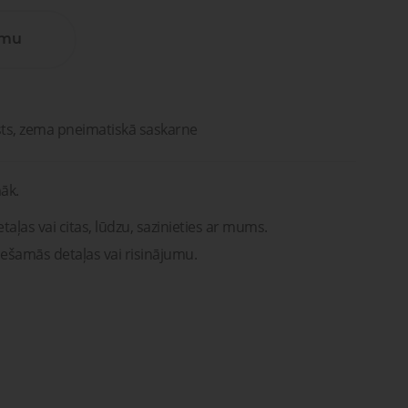
Lūdzu, sazinieties ar mums. Mēs
vašona
palīdzēsim jums atrast pareizās
detaļas vai risinājumus!
umu
Uzdot jautājumu
ntu
Transportam
emonts
mu un
Uzdot jautājumu
rsti
entu
remonts
sts, zema pneimatiskā saskarne
āk.
taļas vai citas, lūdzu, sazinieties ar mums.
iešamās detaļas vai risinājumu.