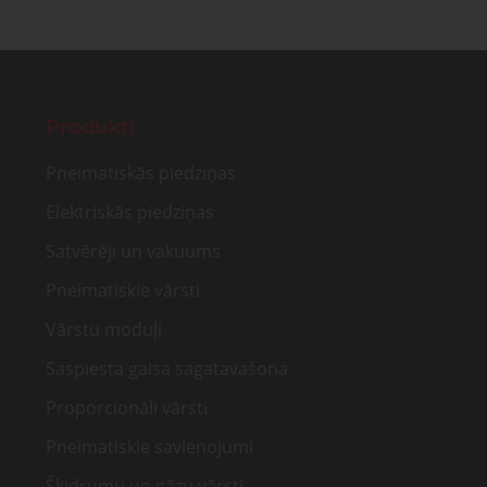
Produkti
Pneimatiskās piedziņas
Elektriskās piedziņas
Satvērēji un vakuums
Pneimatiskie vārsti
Vārstu moduļi
Saspiesta gaisa sagatavašona
Proporcionāli vārsti
Pneimatiskie savienojumi
Šķidrumu un gāzu vārsti