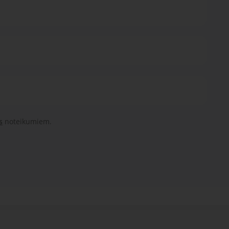
s
noteikumiem.