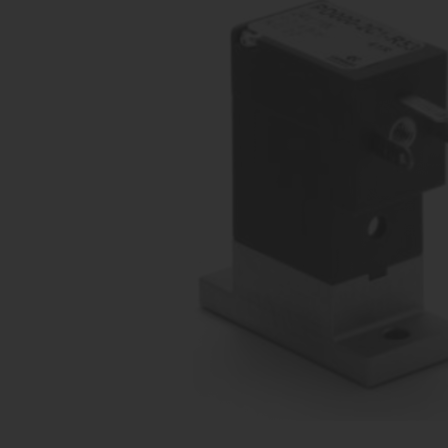
vārsti
Ko
Dažādu konfigurāciju iekārtu
raž
ražošana
Proporcionāli
Kom
vārsti
Dažādu konfigurāciju iekārtu
raž
ražošana
Pagriežamie /
nažveida
aizbīdņi