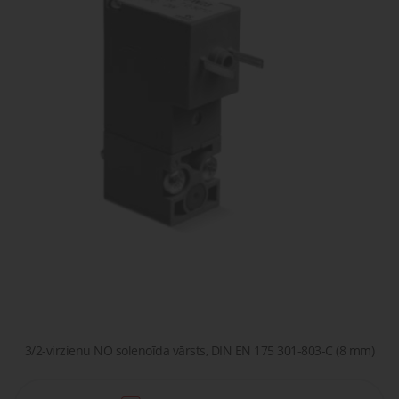
gaisa
Transpor
moduļi
detaļas vai
sagatavašona
risinājumus!
Uzdot
Proporcionāli
Pneimatiskie
jautājumu
vārsti
savienojumi
Šķidrumu
Pagriežamie
un gāzu
/ nažveida
vārsti
aizbīdņi
3/2-virzienu NO solenoīda vārsts, DIN EN 175 301-803-C (8 mm)