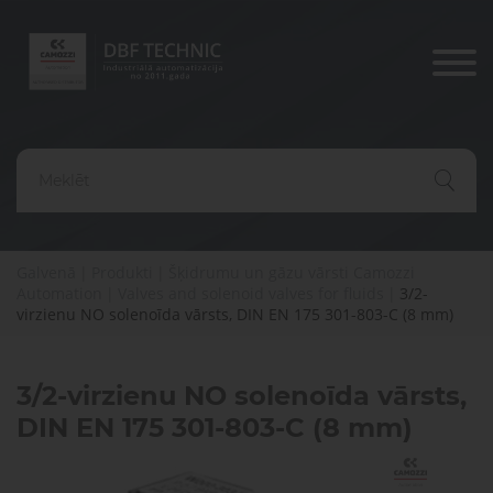
Produkti
Nozares
risināju
Komponenti
un
Pneimatiskās
Elektriskās
Pneimatisko
risinājumi
Galvenā
|
Produkti
|
Šķidrumu un gāzu vārsti Camozzi
piedziņas
piedziņas
komponentu
Dažādu
ražošanai,
Rūpniecis
Automation
|
Valves and solenoid valves for fluids
|
3/2-
diagnostika,
konfigurāciju
transportam
virzienu NO solenoīda vārsts, DIN EN 175 301-803-C (8 mm)
automatiz
serviss un
Vai jums ir
iekārtu
un
remonts
ražošana
medicīnai
jautājumi?
Satvērēji
Pneimatiskie
un
Lūdzu,
3/2-virzienu NO solenoīda vārsts,
vārsti
Medicīna
sazinieties ar
vakuums
DIN EN 175 301-803-C (8 mm)
mums. Mēs
palīdzēsim
jums atrast
Saspiesta
Vārstu
pareizās