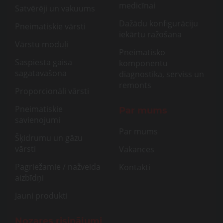
medicīnai
Satvērēji un vakuums
Dažādu konfigurāciju
Pneimatiskie vārsti
iekārtu ražošana
Vārstu moduļi
Pneimatisko
Saspiesta gaisa
komponentu
sagatavašona
diagnostika, serviss un
remonts
Proporcionāli vārsti
Pneimatiskie
Par mums
savienojumi
Par mums
Šķidrumu un gāzu
vārsti
Vakances
Pagriežamie / nažveida
Kontakti
aizbīdņi
Jauni produkti
Nozares risinājumi