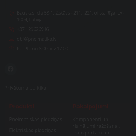
Bauskas iela 58-1, 2.stāvs - 211., 221. ofiss, Rīga, LV-
1004, Latvija
+371 29626916
dbf@pneimatika.lv
P. - Pt.:
no 8:00 līdz 17:00
Privātuma politika
Produkti
Pakalpojumi
Pneimatiskās piedziņas
Komponenti un
risinājumi ražošanai,
Elektriskās piedziņas
transportam un