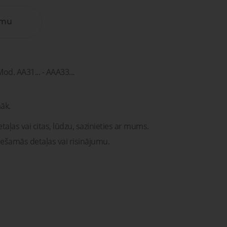
Lūdzu, sazinieties ar mums. Mēs
vašona
palīdzēsim jums atrast pareizās
detaļas vai risinājumus!
umu
Uzdot jautājumu
ntu
Transportam
emonts
mu un
Uzdot jautājumu
rsti
entu
remonts
od. AA31... - AAA33...
āk.
taļas vai citas, lūdzu, sazinieties ar mums.
iešamās detaļas vai risinājumu.