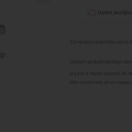
sagata
mponenti un risinājumi
Uzdot jautāj
ošanai, transportam un
Pneimatisko kompone
medicīnai
diagnostika, serviss un r
Pneimatiskie
Šķidru
ponenti un risinājumi
savienojumi
gāzu vā
ošanai, transportam un
Pneimatisko kompon
medicīnai
diagnostika, serviss un 
3/2-virzienu solenoīda vārsts M
Lūdzam apskatīt katalogu zem
Ja jums ir nepieciešamās šīs de
Mēs centīsimies atrast nepiec