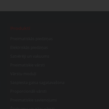
Produkti
Pneimatiskās piedziņas
Elektriskās piedziņas
Satvērēji un vakuums
Pneimatiskie vārsti
Vārstu moduļi
Saspiesta gaisa sagatavašona
Proporcionāli vārsti
Pneimatiskie savienojumi
Šķidrumu un gāzu vārsti