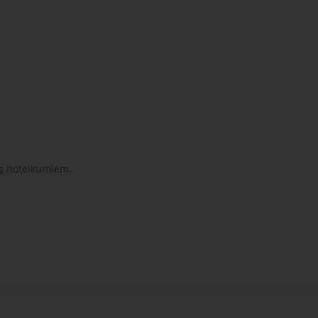
s
noteikumiem.