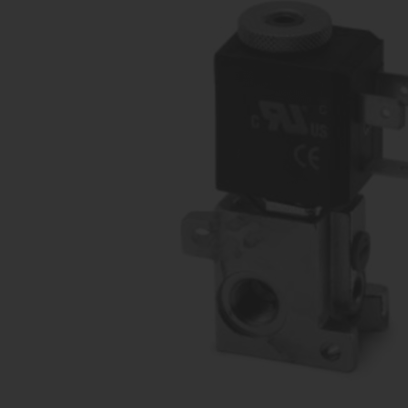
vārsti
Ko
Dažādu konfigurāciju iekārtu
raž
ražošana
Proporcionāli
Kom
vārsti
Dažādu konfigurāciju iekārtu
raž
ražošana
Pagriežamie /
nažveida
aizbīdņi