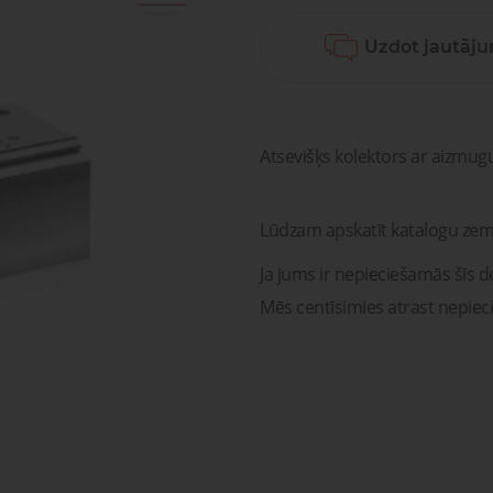
sagata
mponenti un risinājumi
Uzdot jautāj
ošanai, transportam un
Pneimatisko kompone
medicīnai
diagnostika, serviss un r
Pneimatiskie
Šķidru
ponenti un risinājumi
savienojumi
gāzu vā
ošanai, transportam un
Pneimatisko kompon
medicīnai
diagnostika, serviss un 
Atsevišķs kolektors ar aizmug
Lūdzam apskatīt katalogu zem
Ja jums ir nepieciešamās šīs de
Mēs centīsimies atrast nepiec