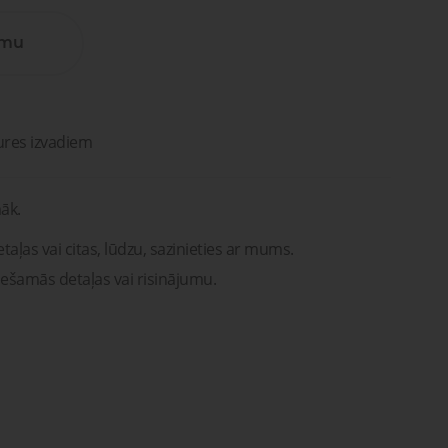
Lūdzu, sazinieties ar mums. Mēs
vašona
palīdzēsim jums atrast pareizās
detaļas vai risinājumus!
umu
Uzdot jautājumu
ntu
Transportam
emonts
mu un
Uzdot jautājumu
rsti
entu
remonts
ures izvadiem
āk.
taļas vai citas, lūdzu, sazinieties ar mums.
iešamās detaļas vai risinājumu.