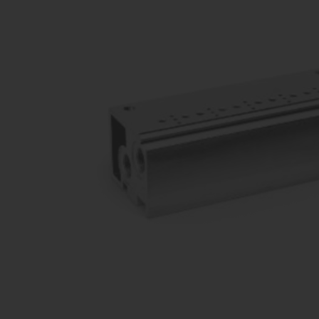
vārsti
Ko
Dažādu konfigurāciju iekārtu
raž
ražošana
Proporcionāli
Kom
vārsti
Dažādu konfigurāciju iekārtu
raž
ražošana
Pagriežamie /
nažveida
aizbīdņi