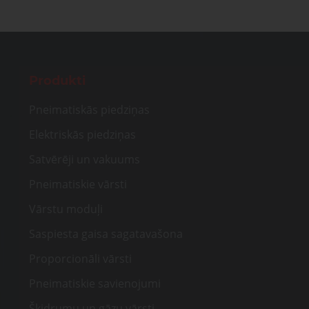
Produkti
Pneimatiskās piedziņas
Elektriskās piedziņas
Satvērēji un vakuums
Pneimatiskie vārsti
Vārstu moduļi
Saspiesta gaisa sagatavašona
Proporcionāli vārsti
Pneimatiskie savienojumi
Šķidrumu un gāzu vārsti