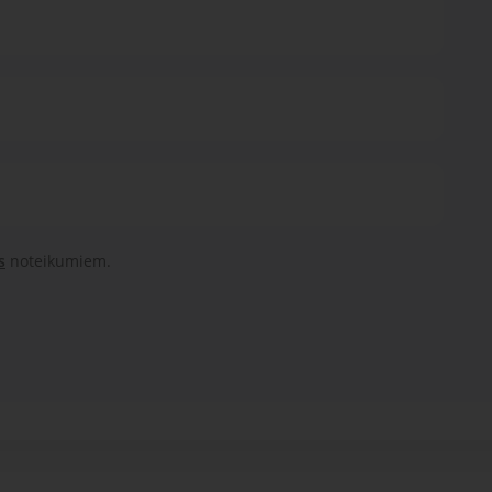
s
noteikumiem.