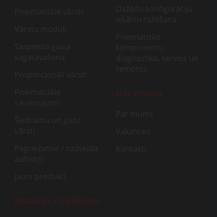
Dažādu konfigurāciju
Pneimatiskie vārsti
iekārtu ražošana
Vārstu moduļi
Pneimatisko
Saspiesta gaisa
komponentu
sagatavašona
diagnostika, serviss un
remonts
Proporcionāli vārsti
Pneimatiskie
Par mums
savienojumi
Par mums
Šķidrumu un gāzu
vārsti
Vakances
Pagriežamie / nažveida
Kontakti
aizbīdņi
Jauni produkti
Nozares risinājumi