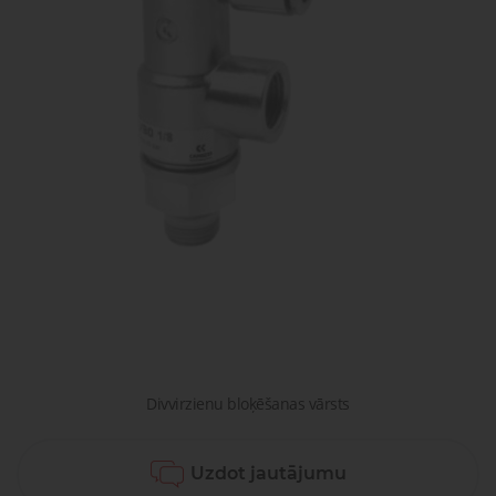
gaisa
Transpor
moduļi
detaļas vai
sagatavašona
risinājumus!
Uzdot
Proporcionāli
Pneimatiskie
jautājumu
vārsti
savienojumi
Šķidrumu
Pagriežamie
un gāzu
/ nažveida
vārsti
aizbīdņi
Divvirzienu bloķēšanas vārsts
Uzdot jautājumu