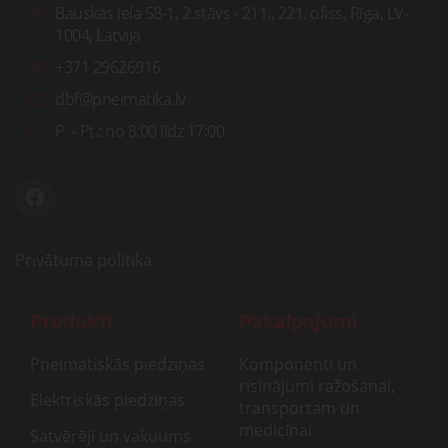
Bauskas iela 58-1, 2.stāvs - 211., 221. ofiss, Rīga, LV-
1004, Latvija
+371 29626916
dbf@pneimatika.lv
P. - Pt.:
no 8:00 līdz 17:00
Privātuma politika
Produkti
Pakalpojumi
Pneimatiskās piedziņas
Komponenti un
risinājumi ražošanai,
Elektriskās piedziņas
transportam un
medicīnai
Satvērēji un vakuums