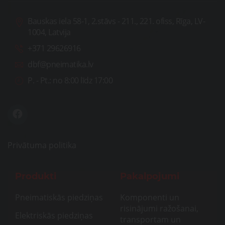
Bauskas iela 58-1, 2.stāvs - 211., 221. ofiss, Rīga, LV-
1004, Latvija
+371 29626916
dbf@pneimatika.lv
P. - Pt.:
no 8:00 līdz 17:00
Privātuma politika
Produkti
Pakalpojumi
Pneimatiskās piedziņas
Komponenti un
risinājumi ražošanai,
Elektriskās piedziņas
transportam un