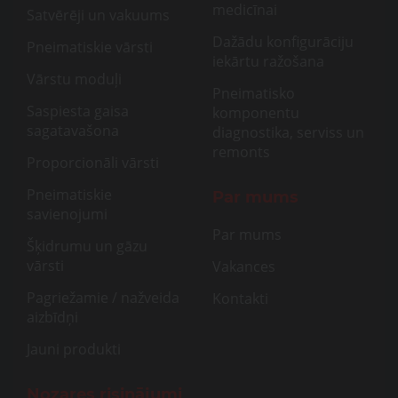
medicīnai
Satvērēji un vakuums
Dažādu konfigurāciju
Pneimatiskie vārsti
iekārtu ražošana
Vārstu moduļi
Pneimatisko
Saspiesta gaisa
komponentu
sagatavašona
diagnostika, serviss un
remonts
Proporcionāli vārsti
Pneimatiskie
Par mums
savienojumi
Par mums
Šķidrumu un gāzu
vārsti
Vakances
Pagriežamie / nažveida
Kontakti
aizbīdņi
Jauni produkti
Nozares risinājumi