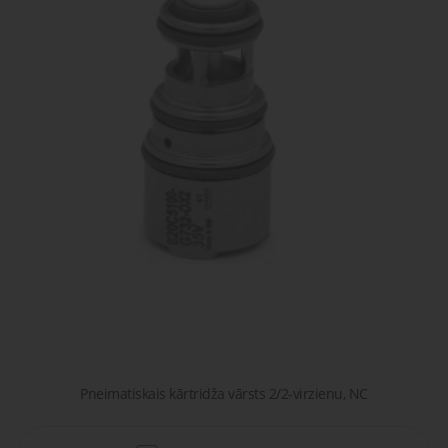
gaisa
Transpor
moduļi
detaļas vai
sagatavašona
risinājumus!
Uzdot
Proporcionāli
Pneimatiskie
jautājumu
vārsti
savienojumi
Šķidrumu
Pagriežamie
un gāzu
/ nažveida
vārsti
aizbīdņi
Pneimatiskais kārtridža vārsts 2/2-virzienu, NC