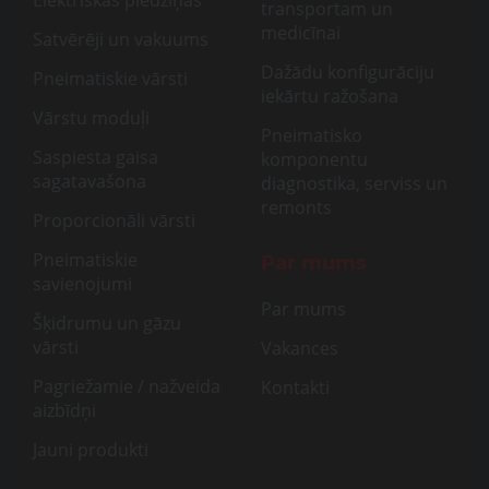
transportam un
medicīnai
Satvērēji un vakuums
Dažādu konfigurāciju
Pneimatiskie vārsti
iekārtu ražošana
Vārstu moduļi
Pneimatisko
Saspiesta gaisa
komponentu
sagatavašona
diagnostika, serviss un
remonts
Proporcionāli vārsti
Pneimatiskie
Par mums
savienojumi
Par mums
Šķidrumu un gāzu
vārsti
Vakances
Pagriežamie / nažveida
Kontakti
aizbīdņi
Jauni produkti