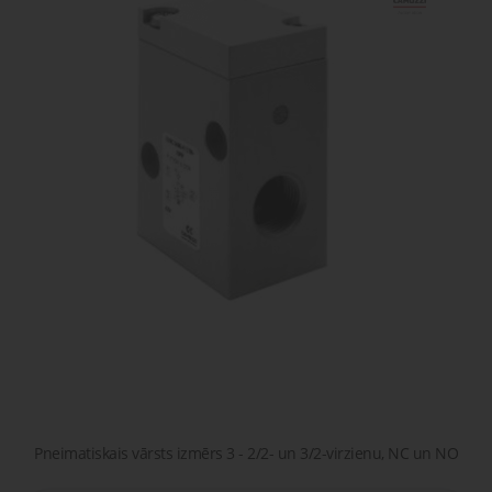
gaisa
Transpor
moduļi
detaļas vai
sagatavašona
risinājumus!
Uzdot
Proporcionāli
Pneimatiskie
jautājumu
vārsti
savienojumi
Šķidrumu
Pagriežamie
un gāzu
/ nažveida
vārsti
aizbīdņi
Pneimatiskais vārsts izmērs 3 - 2/2- un 3/2-virzienu, NC un NO