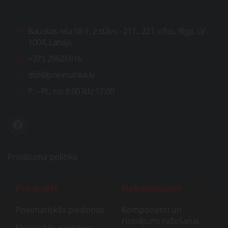
Bauskas iela 58-1, 2.stāvs - 211., 221. ofiss, Rīga, LV-
1004, Latvija
+371 29626916
dbf@pneimatika.lv
P. - Pt.:
no 8:00 līdz 17:00
Privātuma politika
Produkti
Pakalpojumi
Pneimatiskās piedziņas
Komponenti un
risinājumi ražošanai,
Elektriskās piedziņas