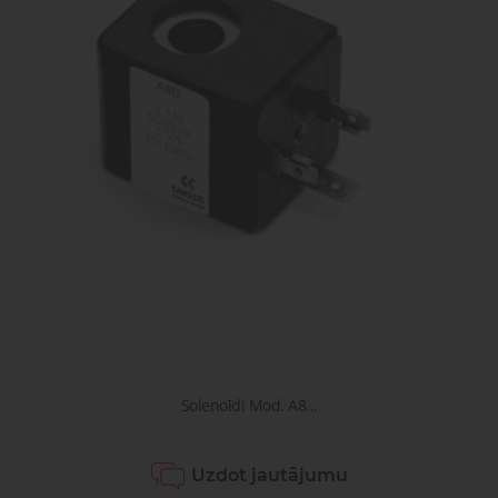
gaisa
Transpor
moduļi
detaļas vai
sagatavašona
risinājumus!
Uzdot
Proporcionāli
Pneimatiskie
jautājumu
vārsti
savienojumi
Šķidrumu
Pagriežamie
un gāzu
/ nažveida
vārsti
aizbīdņi
Solenoīdi Mod. A8...
Uzdot jautājumu