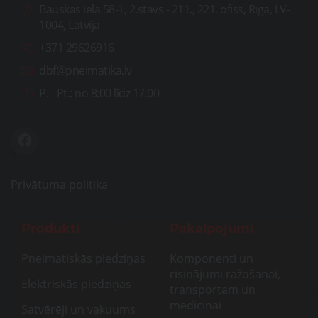
Bauskas iela 58-1, 2.stāvs - 211., 221. ofiss, Rīga, LV-
1004, Latvija
+371 29626916
dbf@pneimatika.lv
P. - Pt.:
no 8:00 līdz 17:00
Privātuma politika
Produkti
Pakalpojumi
Pneimatiskās piedziņas
Komponenti un
risinājumi ražošanai,
Elektriskās piedziņas
transportam un
medicīnai
Satvērēji un vakuums