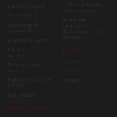
Dažādu konfigurāciju
Pneimatiskie vārsti
iekārtu ražošana
Vārstu moduļi
Pneimatisko
Saspiesta gaisa
komponentu
sagatavašona
diagnostika, serviss un
remonts
Proporcionāli vārsti
Pneimatiskie
Par mums
savienojumi
Par mums
Šķidrumu un gāzu
vārsti
Vakances
Pagriežamie / nažveida
Kontakti
aizbīdņi
Jauni produkti
Nozares risinājumi