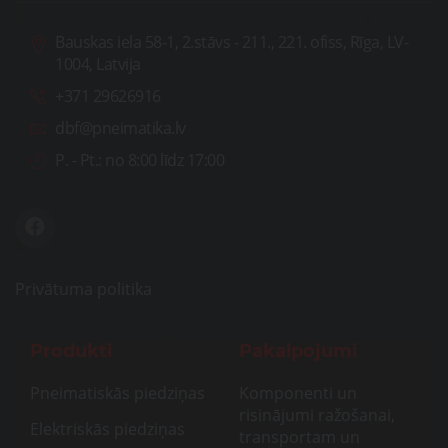
Bauskas iela 58-1, 2.stāvs - 211., 221. ofiss, Rīga, LV-
1004, Latvija
+371 29626916
dbf@pneimatika.lv
P. - Pt.:
no 8:00 līdz 17:00
Privātuma politika
Produkti
Pakalpojumi
Pneimatiskās piedziņas
Komponenti un
risinājumi ražošanai,
Elektriskās piedziņas
transportam un