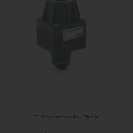
gaisa
Transpor
moduļi
detaļas vai
sagatavašona
risinājumus!
Uzdot
Proporcionāli
Pneimatiskie
jautājumu
vārsti
savienojumi
Šķidrumu
Pagriežamie
un gāzu
/ nažveida
vārsti
aizbīdņi
TC sērijas kasetnes mikro slēgvārsti