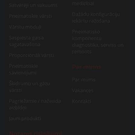
medicīnai
Satvērēji un vakuums
Dažādu konfigurāciju
Pneimatiskie vārsti
iekārtu ražošana
Vārstu moduļi
Pneimatisko
Saspiesta gaisa
komponentu
sagatavašona
diagnostika, serviss un
remonts
Proporcionāli vārsti
Pneimatiskie
Par mums
savienojumi
Par mums
Šķidrumu un gāzu
vārsti
Vakances
Pagriežamie / nažveida
Kontakti
aizbīdņi
Jauni produkti
Nozares risinājumi