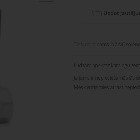
sagata
mponenti un risinājumi
Uzdot jautāj
ošanai, transportam un
Pneimatisko kompone
medicīnai
diagnostika, serviss un r
Pneimatiskie
Šķidru
ponenti un risinājumi
savienojumi
gāzu vā
ošanai, transportam un
Pneimatisko kompon
medicīnai
diagnostika, serviss un 
Tieši darbināms 2/2 NC soleno
Lūdzam apskatīt katalogu zem
Ja jums ir nepieciešamās šīs de
Mēs centīsimies atrast nepiec