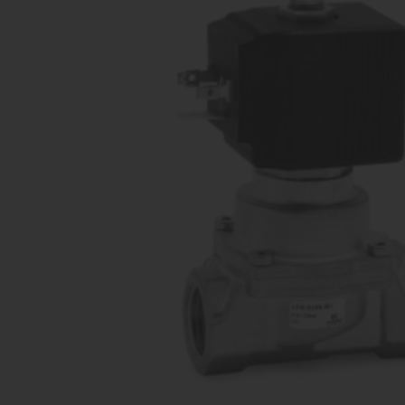
vārsti
Ko
Dažādu konfigurāciju iekārtu
raž
ražošana
Proporcionāli
Kom
vārsti
Dažādu konfigurāciju iekārtu
raž
ražošana
Pagriežamie /
nažveida
aizbīdņi