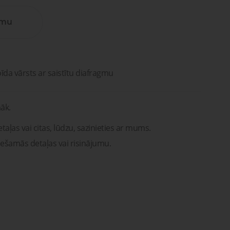
Lūdzu, sazinieties ar mums. Mēs
vašona
palīdzēsim jums atrast pareizās
detaļas vai risinājumus!
umu
Uzdot jautājumu
ntu
Transportam
emonts
mu un
Uzdot jautājumu
rsti
entu
remonts
īda vārsts ar saistītu diafragmu
āk.
taļas vai citas, lūdzu, sazinieties ar mums.
iešamās detaļas vai risinājumu.