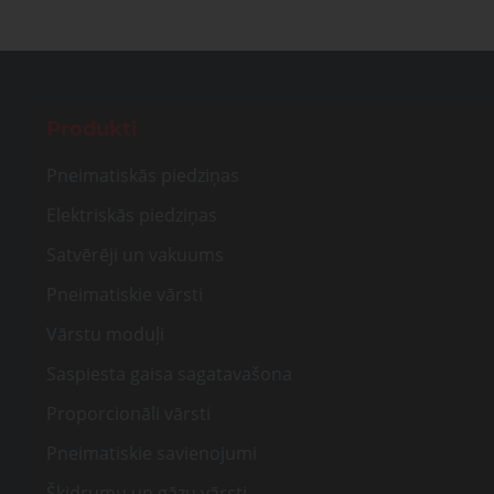
Produkti
Pneimatiskās piedziņas
Elektriskās piedziņas
Satvērēji un vakuums
Pneimatiskie vārsti
Vārstu moduļi
Saspiesta gaisa sagatavašona
Proporcionāli vārsti
Pneimatiskie savienojumi
Šķidrumu un gāzu vārsti