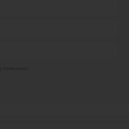
s
noteikumiem.