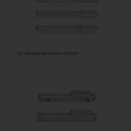
gaisa
Transpor
moduļi
detaļas vai
sagatavašona
risinājumus!
Uzdot
Proporcionāli
Pneimatiskie
jautājumu
vārsti
savienojumi
52. sērijas bezkāta cilindri
Šķidrumu
Pagriežamie
un gāzu
/ nažveida
vārsti
aizbīdņi