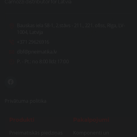
Camozzi distributor for Latvia
Bauskas iela 58-1, 2.stāvs - 211., 221. ofiss, Rīga, LV-
1004, Latvija
+371 29626916
dbf@pneimatika.lv
P. - Pt.:
no 8:00 līdz 17:00
Privātuma politika
Produkti
Pakalpojumi
Pneimatiskās piedziņas
Komponenti un