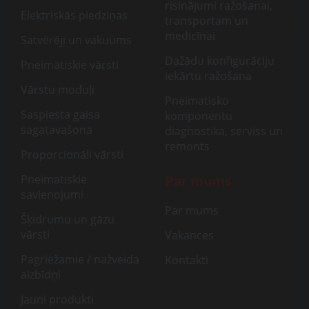
risinājumi ražošanai,
Elektriskās piedziņas
transportam un
medicīnai
Satvērēji un vakuums
Dažādu konfigurāciju
Pneimatiskie vārsti
iekārtu ražošana
Vārstu moduļi
Pneimatisko
Saspiesta gaisa
komponentu
sagatavašona
diagnostika, serviss un
remonts
Proporcionāli vārsti
Pneimatiskie
Par mums
savienojumi
Par mums
Šķidrumu un gāzu
vārsti
Vakances
Pagriežamie / nažveida
Kontakti
aizbīdņi
Jauni produkti