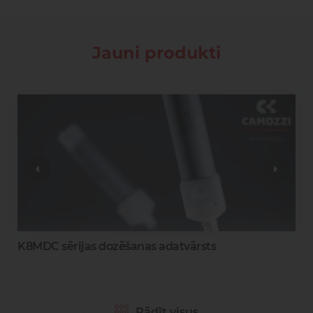
Jauni produkti
0
K8MDC sērijas dozēšanas adatvārsts
Rādīt visus