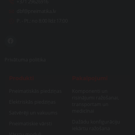
+371 29626916
dbf@pneimatika.lv
P. - Pt.:
no 8:00 līdz 17:00
Privātuma politika
Produkti
Pakalpojumi
Pneimatiskās piedziņas
Komponenti un
risinājumi ražošanai,
Elektriskās piedziņas
transportam un
medicīnai
Satvērēji un vakuums
Dažādu konfigurāciju
Pneimatiskie vārsti
iekārtu ražošana
Vārstu moduļi