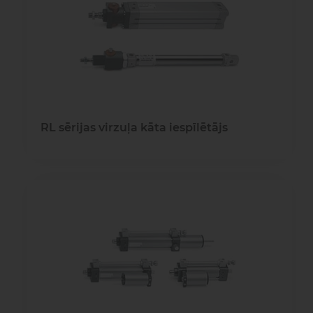
gaisa
Transpor
moduļi
detaļas vai
sagatavašona
risinājumus!
Uzdot
Proporcionāli
Pneimatiskie
jautājumu
vārsti
savienojumi
RL sērijas virzuļa kāta iespīlētājs
Šķidrumu
Pagriežamie
un gāzu
/ nažveida
vārsti
aizbīdņi