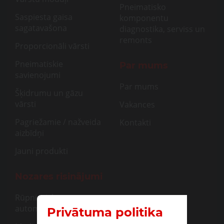
Pneimatisko
Saspiesta gaisa
komponentu
sagatavašona
diagnostika, serviss un
remonts
Proporcionāli vārsti
Pneimatiskie
Par mums
savienojumi
Par mums
Šķidrumu un gāzu
vārsti
Vakances
Pagriežamie / nažveida
Kontakti
aizbīdņi
Jauni produkti
Nozares risinājumi
Rūpnieciskā
automatizācija
Privātuma politika