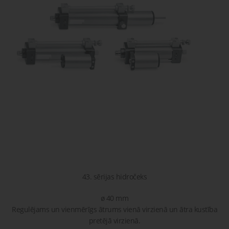
gaisa
Transpor
moduļi
detaļas vai
sagatavašona
risinājumus!
Uzdot
Proporcionāli
Pneimatiskie
jautājumu
vārsti
savienojumi
Šķidrumu
Pagriežamie
un gāzu
/ nažveida
vārsti
aizbīdņi
43. sērijas hidročeks
ø 40 mm
Regulējams un vienmērīgs ātrums vienā virzienā un ātra kustība
pretējā virzienā.