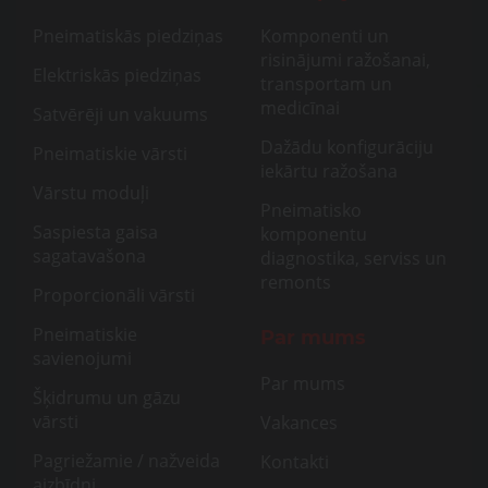
Pneimatiskās piedziņas
Komponenti un
risinājumi ražošanai,
Elektriskās piedziņas
transportam un
medicīnai
Satvērēji un vakuums
Dažādu konfigurāciju
Pneimatiskie vārsti
iekārtu ražošana
Vārstu moduļi
Pneimatisko
Saspiesta gaisa
komponentu
sagatavašona
diagnostika, serviss un
remonts
Proporcionāli vārsti
Pneimatiskie
Par mums
savienojumi
Par mums
Šķidrumu un gāzu
vārsti
Vakances
Pagriežamie / nažveida
Kontakti
aizbīdņi