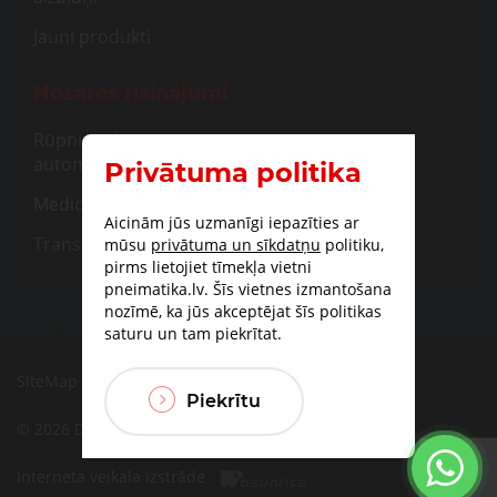
Jauni produkti
Nozares risinājumi
Rūpnieciskā
automatizācija
Privātuma politika
Medicīna
Aicinām jūs uzmanīgi iepazīties ar
Transportam
mūsu
privātuma un sīkdatņu
politiku,
pirms lietojiet tīmekļa vietni
pneimatika.lv. Šīs vietnes izmantošana
nozīmē, ka jūs akceptējat šīs politikas
saturu un tam piekrītat.
SiteMap
|
Piegāde
|
Apmaksas iespējas
Piekrītu
© 2026 DBF TECHNIC SIA
Interneta veikala izstrāde