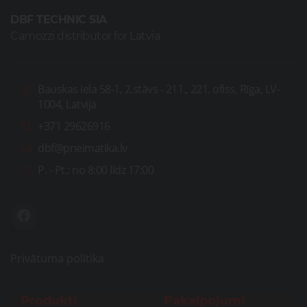
DBF TECHNIC SIA
Camozzi distributor for Latvia
Bauskas iela 58-1, 2.stāvs - 211., 221. ofiss, Rīga, LV-
1004, Latvija
+371 29626916
dbf@pneimatika.lv
P. - Pt.:
no 8:00 līdz 17:00
Privātuma politika
Produkti
Pakalpojumi