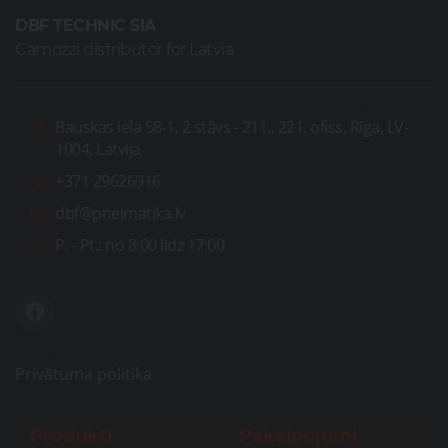
DBF TECHNIC SIA
Camozzi distributor for Latvia
Bauskas iela 58-1, 2.stāvs - 211., 221. ofiss, Rīga, LV-
1004, Latvija
+371 29626916
dbf@pneimatika.lv
P. - Pt.:
no 8:00 līdz 17:00
Privātuma politika
Produkti
Pakalpojumi