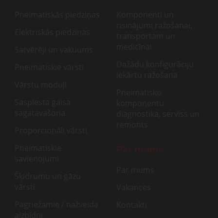
Pneimatiskās piedziņas
Komponenti un
risinājumi ražošanai,
Elektriskās piedziņas
transportam un
medicīnai
Satvērēji un vakuums
Dažādu konfigurāciju
Pneimatiskie vārsti
iekārtu ražošana
Vārstu moduļi
Pneimatisko
Saspiesta gaisa
komponentu
sagatavašona
diagnostika, serviss un
remonts
Proporcionāli vārsti
Pneimatiskie
Par mums
savienojumi
Par mums
Šķidrumu un gāzu
vārsti
Vakances
Pagriežamie / nažveida
Kontakti
aizbīdņi