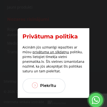
Jauni produkti
Nozares risinājumi
Rūpnieciskā
automatizācija
Privātuma politika
Medicīna
Aicinām jūs uzmanīgi iepazīties ar
Transportam
mūsu
privātuma un sīkdatņu
politiku,
pirms lietojiet tīmekļa vietni
pneimatika.lv. Šīs vietnes izmantošana
nozīmē, ka jūs akceptējat šīs politikas
saturu un tam piekrītat.
SiteMap
|
Piegāde
|
Apmaksas iespējas
Piekrītu
© 2026 DBF TECHNIC SIA
Interneta veikala izstrāde