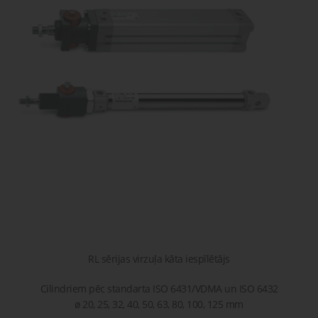
gaisa
Transpor
moduļi
detaļas vai
sagatavašona
risinājumus!
Uzdot
Proporcionāli
Pneimatiskie
jautājumu
vārsti
savienojumi
Šķidrumu
Pagriežamie
un gāzu
/ nažveida
vārsti
aizbīdņi
RL sērijas virzuļa kāta iespīlētājs
Cilindriem pēc standarta ISO 6431/VDMA un ISO 6432
ø 20, 25, 32, 40, 50, 63, 80, 100, 125 mm