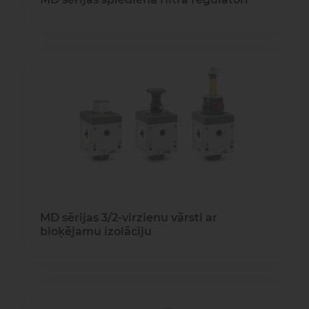
MD sērijas 3/2-virzienu vārsti ar
bloķējamu izolāciju