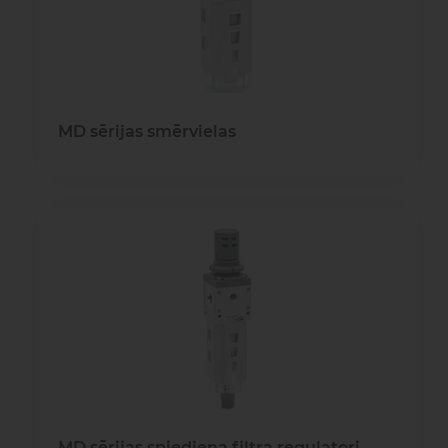
MD sērijas smērvielas
MD sērijas spiediena filtra regulatori