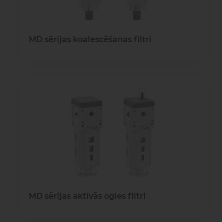
MD sērijas koalescēšanas filtri
MD sērijas aktīvās ogles filtri