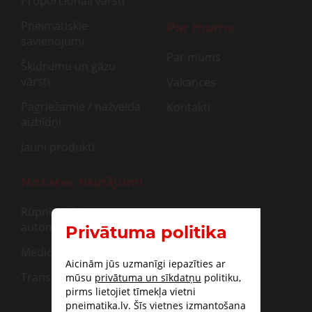
Proporcionāli vārsti
Pneimatiskie
Par mums
savienojumi
Par mums
Šķidrumu un gāzu
vārsti
Vakances
Pagriežamie / nažveida
Kontakti
aizbīdņi
Jauni produkti
Nozares risinājumi
Rūpnieciskā
automatizācija
Privātuma politika
Medicīna
Aicinām jūs uzmanīgi iepazīties ar
Transportam
mūsu
privātuma un sīkdatņu
politiku,
pirms lietojiet tīmekļa vietni
pneimatika.lv. Šīs vietnes izmantošana