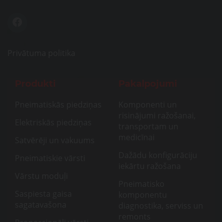
Privātuma politika
Produkti
Pakalpojumi
Pneimatiskās piedziņas
Komponenti un
risinājumi ražošanai,
Elektriskās piedziņas
transportam un
medicīnai
Satvērēji un vakuums
Dažādu konfigurāciju
Pneimatiskie vārsti
iekārtu ražošana
Vārstu moduļi
Pneimatisko
Saspiesta gaisa
komponentu
sagatavašona
diagnostika, serviss un
remonts