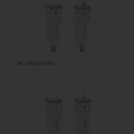
gaisa
Transpor
moduļi
detaļas vai
sagatavašona
risinājumus!
Uzdot
Proporcionāli
Pneimatiskie
jautājumu
vārsti
savienojumi
Šķidrumu
Pagriežamie
MD sērijas filtri
un gāzu
/ nažveida
vārsti
aizbīdņi