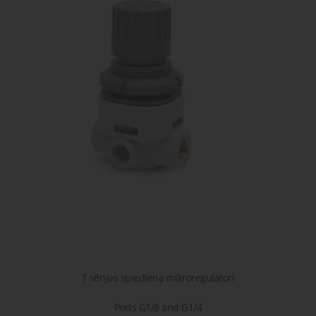
gaisa
Transpor
moduļi
detaļas vai
sagatavašona
risinājumus!
Uzdot
Proporcionāli
Pneimatiskie
jautājumu
vārsti
savienojumi
Šķidrumu
Pagriežamie
un gāzu
/ nažveida
vārsti
aizbīdņi
T sērijas spiediena mikroregulatori
Ports G1/8 and G1/4