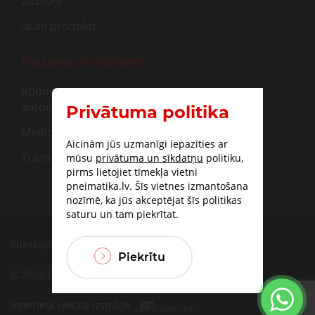
aizbīdņi
Jauni produkti
Nozares risinājumi
Rūpnieciskā
automatizācija
Privātuma politika
Medicīna
Aicinām jūs uzmanīgi iepazīties ar
Transportam
mūsu
privātuma un sīkdatņu
politiku,
pirms lietojiet tīmekļa vietni
pneimatika.lv. Šīs vietnes izmantošana
nozīmē, ka jūs akceptējat šīs politikas
saturu un tam piekrītat.
SiteMap
|
Piegāde
|
Apmaksas iespējas
Piekrītu
© 2026 DBF TECHNIC SIA
Interneta veikala izstrāde