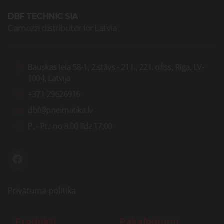
DBF TECHNIC SIA
Camozzi distributor for Latvia
Bauskas iela 58-1, 2.stāvs - 211., 221. ofiss, Rīga, LV-
1004, Latvija
+371 29626916
dbf@pneimatika.lv
P. - Pt.:
no 8:00 līdz 17:00
Privātuma politika
Produkti
Pakalpojumi