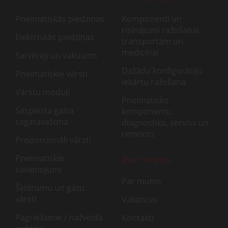
Pneimatiskās piedziņas
Komponenti un
risinājumi ražošanai,
Elektriskās piedziņas
transportam un
medicīnai
Satvērēji un vakuums
Dažādu konfigurāciju
Pneimatiskie vārsti
iekārtu ražošana
Vārstu moduļi
Pneimatisko
Saspiesta gaisa
komponentu
sagatavašona
diagnostika, serviss un
remonts
Proporcionāli vārsti
Pneimatiskie
Par mums
savienojumi
Par mums
Šķidrumu un gāzu
vārsti
Vakances
Pagriežamie / nažveida
Kontakti