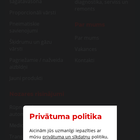
sagatavašona
diagnostika, serviss un
remonts
Proporcionāli vārsti
Pneimatiskie
Par mums
savienojumi
Par mums
Šķidrumu un gāzu
vārsti
Vakances
Pagriežamie / nažveida
Kontakti
aizbīdņi
Jauni produkti
Nozares risinājumi
Rūpnieciskā
automatizācija
Privātuma politika
Medicīna
Aicinām jūs uzmanīgi iepazīties ar
Transportam
mūsu
privātuma un sīkdatņu
politiku,