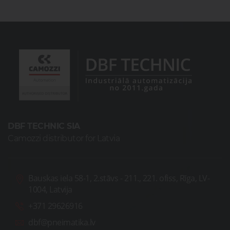
DBF TECHNIC SIA
Camozzi distributor for Latvia
Bauskas iela 58-1, 2.stāvs - 211., 221. ofiss, Rīga, LV-
1004, Latvija
+371 29626916
dbf@pneimatika.lv