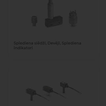
gaisa
Transpor
moduļi
detaļas vai
sagatavašona
risinājumus!
Uzdot
Proporcionāli
Pneimatiskie
jautājumu
vārsti
savienojumi
Spiediena slēdži, Devēji, Spiediena
Šķidrumu
Pagriežamie
indikatori
un gāzu
/ nažveida
vārsti
aizbīdņi