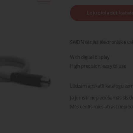
sagata
mponenti un risinājumi
Lejupielādēt kata
ošanai, transportam un
Pneimatisko kompone
medicīnai
diagnostika, serviss un r
Pneimatiskie
Šķidru
ponenti un risinājumi
savienojumi
gāzu vā
ošanai, transportam un
Pneimatisko kompon
medicīnai
diagnostika, serviss un 
SWDN sērijas elektroniskie v
With digital display
High precision, easy to use
Lūdzam apskatīt katalogu zem
Ja jums ir nepieciešamās šīs de
Mēs centīsimies atrast nepiec