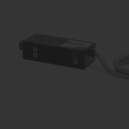
vārsti
Ko
Dažādu konfigurāciju iekārtu
raž
ražošana
Proporcionāli
Kom
vārsti
Dažādu konfigurāciju iekārtu
raž
ražošana
Pagriežamie /
nažveida
aizbīdņi