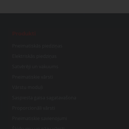
Produkti
Pneimatiskās piedziņas
Elektriskās piedziņas
Satvērēji un vakuums
Pneimatiskie vārsti
Vārstu moduļi
Saspiesta gaisa sagatavašona
Proporcionāli vārsti
Pneimatiskie savienojumi
Šķidrumu un gāzu vārsti