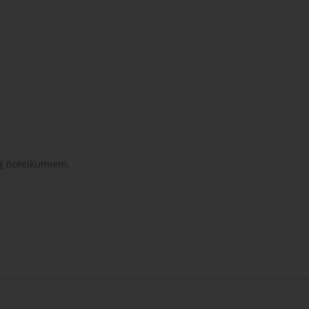
s
noteikumiem.