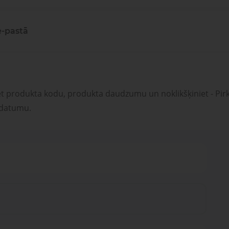
e-pastā
et produkta kodu, produkta daudzumu un noklikšķiniet - Pirk
 datumu.