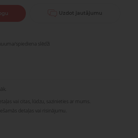
Lūdzu, sazinieties ar mums. Mēs
vašona
palīdzēsim jums atrast pareizās
detaļas vai risinājumus!
Uzdot jautājumu
logu
Uzdot jautājumu
ntu
Transportam
emonts
mu un
Uzdot jautājumu
rsti
entu
remonts
akuuma/spiediena slēdži
āk.
taļas vai citas, lūdzu, sazinieties ar mums.
iešamās detaļas vai risinājumu.