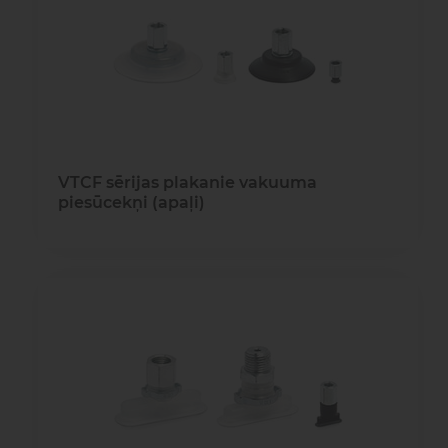
gaisa
Transpor
moduļi
detaļas vai
sagatavašona
risinājumus!
Uzdot
Proporcionāli
Pneimatiskie
jautājumu
vārsti
savienojumi
VTCF sērijas plakanie vakuuma
Šķidrumu
Pagriežamie
piesūcekņi (apaļi)
un gāzu
/ nažveida
vārsti
aizbīdņi