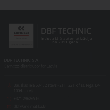
DBF TECHNIC SIA
Camozzi distributor for Latvia
Bauskas iela 58-1, 2.stāvs - 211., 221. ofiss, Rīga, LV-
1004, Latvija
+371 29626916
dbf@pneimatika.lv