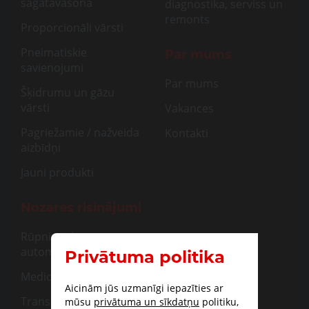
sagatavašona
diagnostika, serviss un
remonts
Proporcionāli vārsti
Pneimatiskie
Par mums
savienojumi
Par mums
Šķidrumu un gāzu
vārsti
Vakances
Pagriežamie / nažveida
Kontakti
aizbīdņi
Jauni produkti
Nozares risinājumi
Rūpnieciskā
automatizācija
Privātuma politika
Medicīna
Aicinām jūs uzmanīgi iepazīties ar
Transportam
mūsu
privātuma un sīkdatņu
politiku,