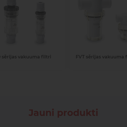
sagata
mponenti un risinājumi
ošanai, transportam un
Pneimatisko kompone
medicīnai
diagnostika, serviss un r
Pneimatiskie
Šķidru
ponenti un risinājumi
savienojumi
gāzu vā
ošanai, transportam un
Pneimatisko kompon
medicīnai
diagnostika, serviss un 
sērijas vakuuma filtri
FVT sērijas vakuuma fi
Jauni produkti