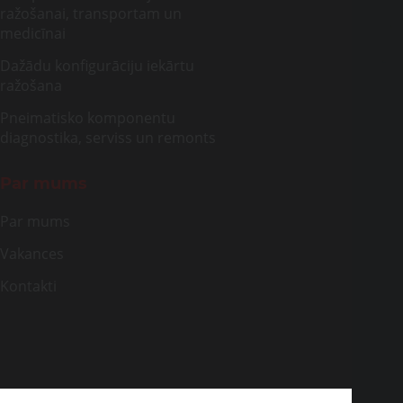
ražošanai, transportam un
medicīnai
Dažādu konfigurāciju iekārtu
ražošana
Pneimatisko komponentu
diagnostika, serviss un remonts
Par mums
Par mums
Vakances
Kontakti