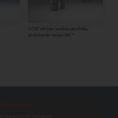
CGSY sērijas radiālo satvērēju
atvēršanās leņķis 180 °
Pakalpojumi
Komponenti un risinājumi