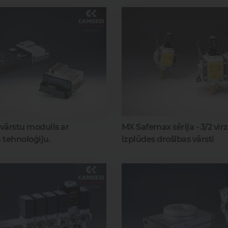
- vārstu modulis ar
MX Safemax sērija - 3/2 vir
n tehnoloģiju.
izplūdes drošības vārsti