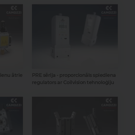
zienu ātrie
PRE sērija - proporcionāls spiediena
regulators ar Coilvision tehnoloģiju