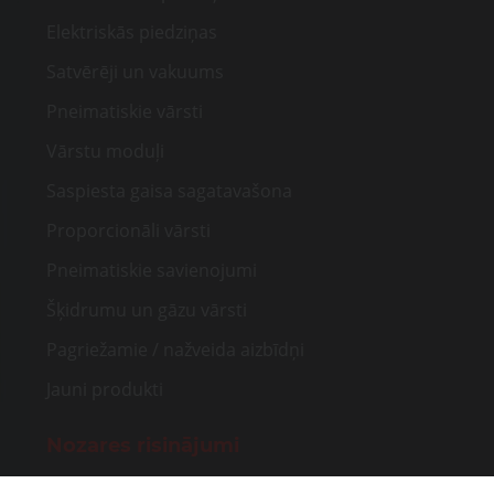
Elektriskās piedziņas
Satvērēji un vakuums
Pneimatiskie vārsti
Vārstu moduļi
Saspiesta gaisa sagatavašona
Proporcionāli vārsti
Pneimatiskie savienojumi
Šķidrumu un gāzu vārsti
Pagriežamie / nažveida aizbīdņi
Jauni produkti
Nozares risinājumi
Rūpnieciskā automatizācija