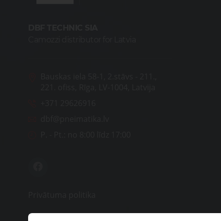
DBF TECHNIC SIA
Camozzi distributor for Latvia
Bauskas iela 58-1, 2.stāvs - 211.,
221. ofiss, Rīga, LV-1004, Latvija
+371 29626916
dbf@pneimatika.lv
P. - Pt.:
no 8:00 līdz 17:00
Privātuma politika