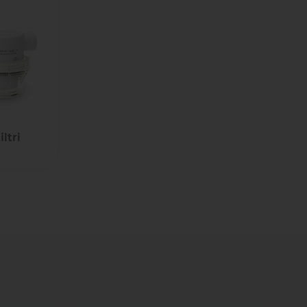
Lūdzu, sazinieties ar mums. Mēs
vašona
palīdzēsim jums atrast pareizās
detaļas vai risinājumus!
Uzdot jautājumu
ntu
Transportam
emonts
mu un
Uzdot jautājumu
rsti
entu
remonts
ltri