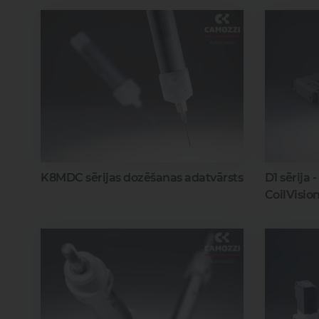
K8MDC sērijas dozēšanas adatvārsts
D1 sērija 
CoilVisio