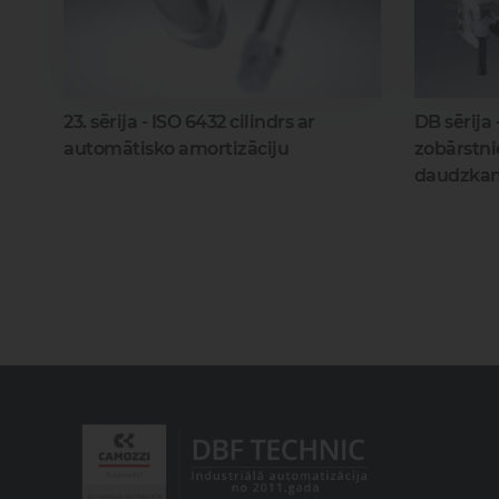
23. sērija - ISO 6432 cilindrs ar
DB sērija
automātisko amortizāciju
zobārstni
daudzkan