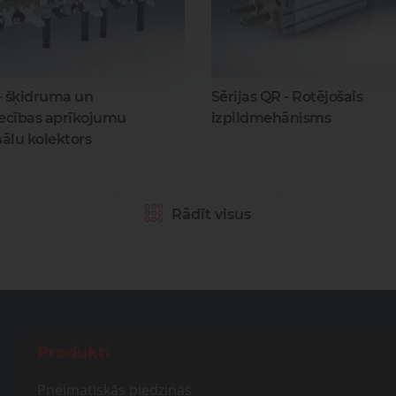
 - šķidruma un
Sērijas QR - Rotējošais
ecības aprīkojumu
izpildmehānisms
ālu kolektors
Rādīt visus
Produkti
Pneimatiskās piedziņas