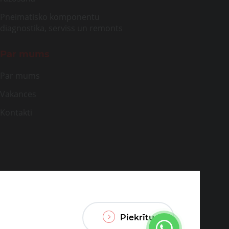
Pneimatisko komponentu
diagnostika, serviss un remonts
Par mums
Par mums
Vakances
Kontakti
Piekrītu