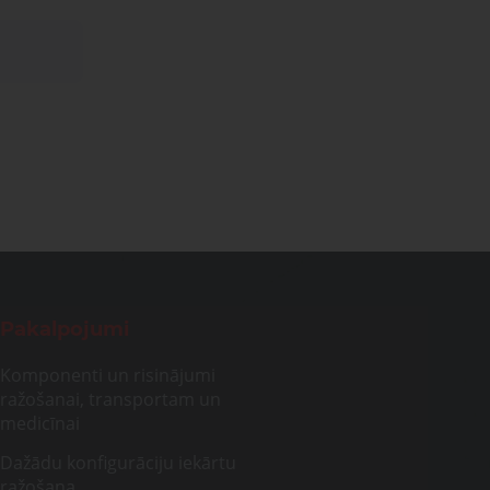
Lūdzu, sazinieties ar mums. Mēs
vašona
palīdzēsim jums atrast pareizās
detaļas vai risinājumus!
Uzdot jautājumu
ntu
Transportam
emonts
mu un
Uzdot jautājumu
rsti
entu
remonts
Pakalpojumi
Komponenti un risinājumi
ražošanai, transportam un
medicīnai
Dažādu konfigurāciju iekārtu
ražošana