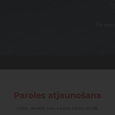
Elektriskās
Satv
piedziņas
Par mum
vak
Sasp
Vārstu
gais
moduļi
saga
ponenti un risinājumi
ošanai, transportam un
Pneimatisko kompon
Pneimatiskie
Šķi
medicīnai
diagnostika, serviss un 
savienojumi
gāzu
Elektriskās
Satvērē
piedziņas
vakuu
Paroles atjaunošana
Lūdzu, ievadiet savu e-pasta adresi zemāk.
Saspies
Vārstu moduļi