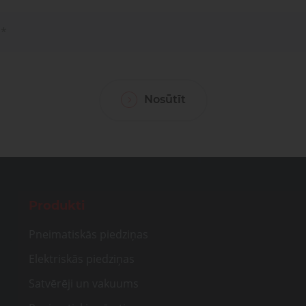
sagata
mponenti un risinājumi
ošanai, transportam un
Pneimatisko kompone
medicīnai
diagnostika, serviss un r
Pneimatiskie
Šķidru
ponenti un risinājumi
savienojumi
gāzu vā
ošanai, transportam un
Pneimatisko kompon
medicīnai
diagnostika, serviss un 
Nosūtīt
Produkti
Pneimatiskās piedziņas
Elektriskās piedziņas
Satvērēji un vakuums