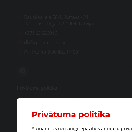
Bauskas iela 58-1, 2.stāvs - 211.,
221. ofiss, Rīga, LV-1004, Latvija
+371 29626916
dbf@pneimatika.lv
P. - Pt.:
no 8:00 līdz 17:00
Privātuma politika
Privātuma politika
Aicinām jūs uzmanīgi iepazīties ar mūsu
priv