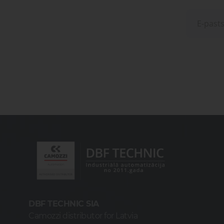
vārsti
Ko
Dažādu konfigurāciju iekārtu
raž
ražošana
Proporcionāli
Kom
vārsti
Dažādu konfigurāciju iekārtu
raž
ražošana
Pagriežamie /
nažveida
aizbīdņi
DBF TECHNIC SIA
Camozzi distributor for Latvia