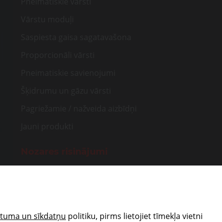
Pneimatiskie vārsti
Vārstu moduļi
Saspiesta gaisa sagatavašona
Proporcionāli vārsti
Pneimatiskie savienojumi
Šķidrumu un gāzu vārsti
Pagriežamie / nažveida aizbīdņi
Jauni produkti
Nozares risinājumi
Rūpnieciskā automatizācija
Medicīna
Transportam
ātuma un sīkdatņu
politiku, pirms lietojiet tīmekļa vietni